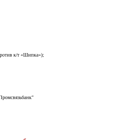
против к/т «Шипка»);
ромсвязьбанк"