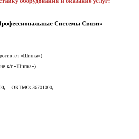
тавку оборудования и оказание услуг:
«Профессиональные Системы Связи»
апротив к/т «Шипка»)
отив к/т «Шипка»)
000, ОКТМО: 36701000,