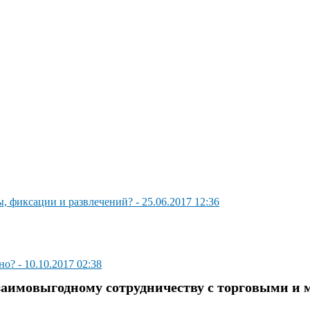
, фикcaции и paзвлeчeний?
-
25.06.2017 12:36
ьно?
-
10.10.2017 02:38
заимовыгодному сотрудничеству с торговыми и