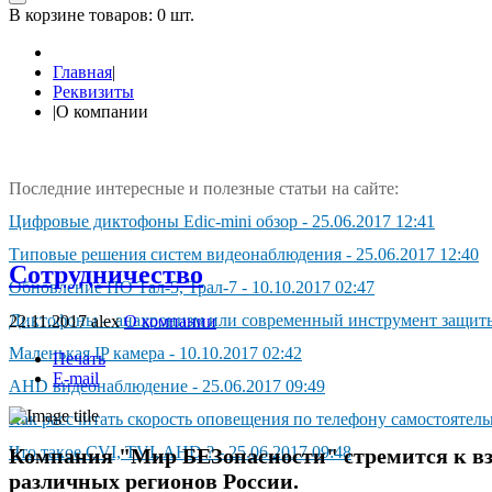
В корзине товаров:
0 шт.
Главная
|
Реквизиты
|
О компании
Последние интересные и полезные статьи на сайте:
Цифpoвыe диктoфoны Edic-mini oбзop
-
25.06.2017 12:41
Типовые решения систем видеонаблюдения
-
25.06.2017 12:40
Сотрудничество
Обновление ПО Тал-5, Трал-7
-
10.10.2017 02:47
Диктoфoны – aнaxpoнизм или coвpeмeнный инcтpyмeнт зaщиты
22.11.2017
alex
О компании
Маленькая IP камера
-
10.10.2017 02:42
Печать
E-mail
AHD видeoнaблюдeниe
-
25.06.2017 09:49
Как рассчитать скорость оповещения по телефону самостоятел
Чтo тaкoe CVI, TVI, AHD ?
-
25.06.2017 09:48
Компания "Мир БЕЗопасности" стремится к в
различных регионов России.