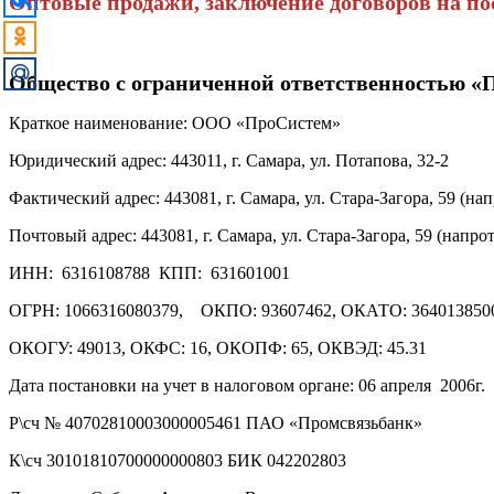
Оптовые продажи, заключение договоров на пос
Общество с ограниченной ответственностью 
Краткое наименование: ООО «ПроСистем»
Юридический адрес: 443011, г. Самара, ул. Потапова, 32-2
Фактический адрес: 443081, г. Самара, ул. Стара-Загора, 59 (н
Почтовый адрес: 443081, г. Самара, ул. Стара-Загора, 59 (напр
ИНН: 6316108788 КПП: 631601001
ОГРН: 1066316080379, ОКПО: 93607462, ОКАТО: 36401385
ОКОГУ: 49013, ОКФС: 16, ОКОПФ: 65, ОКВЭД: 45.31
Дата постановки на учет в налоговом органе: 06 апреля 2006г.
Р\сч № 40702810003000005461 ПАО «Промсвязьбанк»
К\сч 30101810700000000803 БИК 042202803