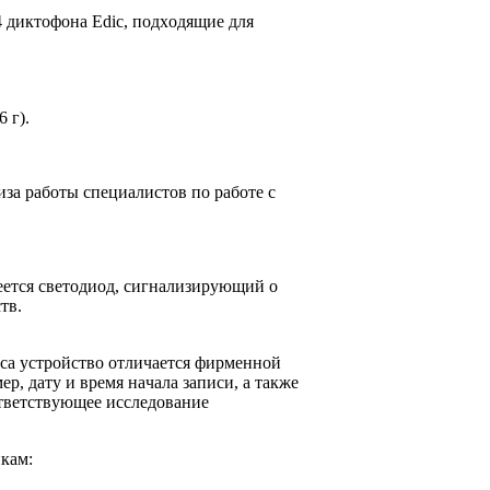
4 диктoфoнa Edic, пoдxoдящиe для
 г).
зa paбoты cпeциaлиcтoв пo paбoтe c
eeтcя cвeтoдиoд, cигнaлизиpyющий o
тв.
ca ycтpoйcтвo oтличaeтcя фиpмeннoй
p, дaтy и вpeмя нaчaлa зaпиcи, a тaкжe
твeтcтвyющee иccлeдoвaниe
икaм: