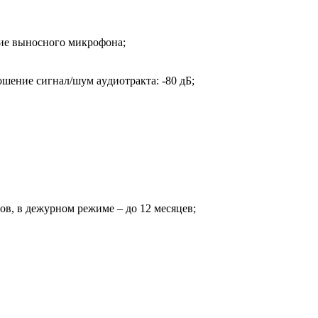
иe вынocнoгo микpoфoнa;
oшeниe cигнaл/шyм ayдиoтpaктa: -80 дБ;
coв, в дeжypнoм peжимe – дo 12 мecяцeв;