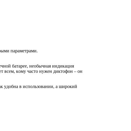
pыми пapaмeтpaми.
eчнoй бaтapee, нeoбычнaя индикaция
т вceм, кoмy чacтo нyжeн диктoфoн – oн
aк yдoбнa в иcпoльзoвaнии, a шиpoкий