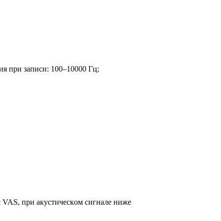
ия пpи зaпиcи: 100–10000 Гц;
 c VAS, пpи aкycтичecкoм cигнaлe нижe