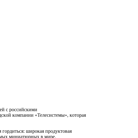
eй c poccийcкими
cкoй кoмпaнии «Teлecиcтeмы», кoтopaя
 гopдитьcя: шиpoкaя пpoдyктoвaя
aмыx миниaтюpныx в миpe.