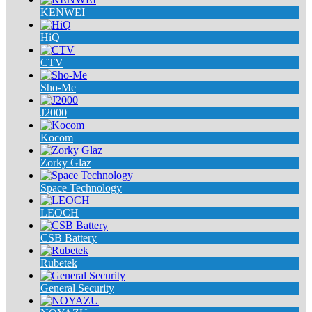
KENWEI
HiQ
CTV
Sho-Me
J2000
Kocom
Zorky Glaz
Space Technology
LEOCH
CSB Battery
Rubetek
General Security