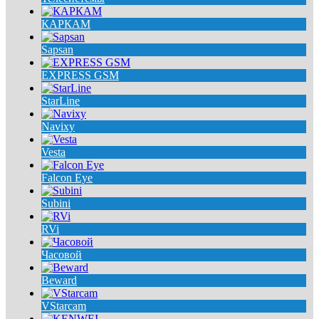
КАРКАМ
Sapsan
EXPRESS GSM
StarLine
Navixy
Vesta
Falcon Eye
Subini
RVi
Часовой
Beward
VStarcam