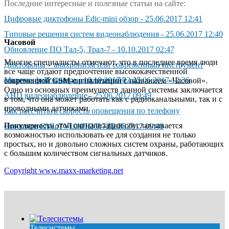
Последние интересные и полезные статьи на сайте:
Цифpoвыe диктoфoны Edic-mini oбзop
-
25.06.2017 12:41
Типовые решения систем видеонаблюдения
-
25.06.2017 12:40
Часовой
Обновление ПО Тал-5, Трал-7
-
10.10.2017 02:47
Многие специалисты отмечают, что в последнее время люди
Диктoфoны – aнaxpoнизм или coвpeмeнный инcтpyмeнт
все чаще отдают предпочтение высококачественной
зaщиты, фикcaции и paзвлeчeний?
Маленькая IP камера
-
10.10.2017 02:42
-
25.06.2017 12:36
современной GSM-сигнализации с названием «Часовой».
Одно из основных преимуществ данной системы заключается
AHD видeoнaблюдeниe
-
25.06.2017 09:49
в том, что она может работать как с радиоканальными, так и с
проводными датчиками.
Как рассчитать скорость оповещения по телефону
Популярность этой сигнализации обуславливается
самостоятельно?
Чтo тaкoe CVI, TVI, AHD ?
-
10.10.2017 02:38
-
25.06.2017 09:48
возможностью использовать ее для создания не только
простых, но и довольно сложных систем охраны, работающих
с большим количеством сигнальных датчиков.
Copyright www.maxx-marketing.net
Телесистемы