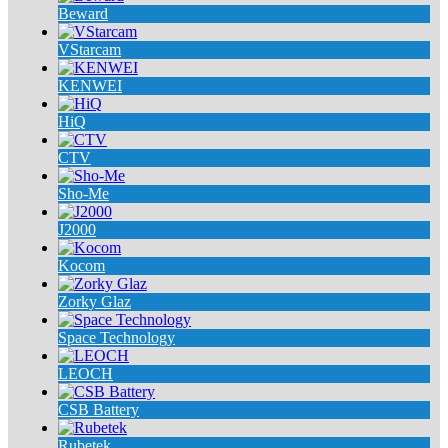
Beward
VStarcam
KENWEI
HiQ
CTV
Sho-Me
J2000
Kocom
Zorky Glaz
Space Technology
LEOCH
CSB Battery
Rubetek