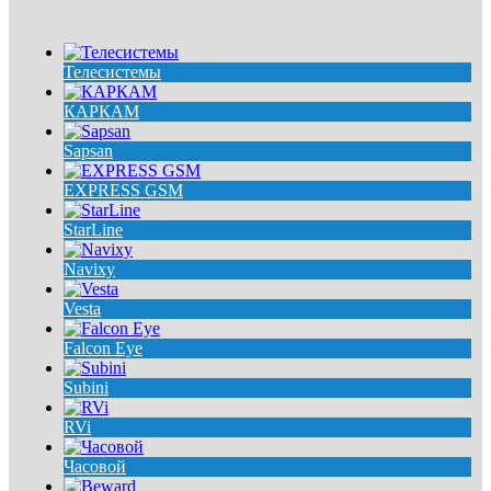
Телесистемы
КАРКАМ
Sapsan
EXPRESS GSM
StarLine
Navixy
Vesta
Falcon Eye
Subini
RVi
Часовой