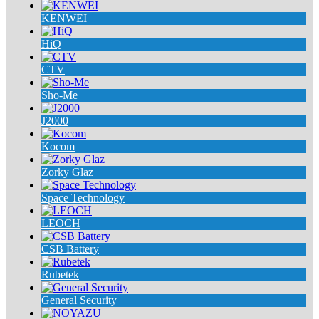
KENWEI
HiQ
CTV
Sho-Me
J2000
Kocom
Zorky Glaz
Space Technology
LEOCH
CSB Battery
Rubetek
General Security