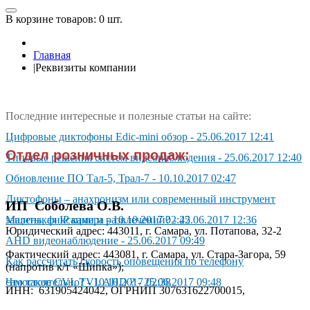
В корзине товаров:
0 шт.
Главная
|
Реквизиты компании
Последние интересные и полезные статьи на сайте:
Цифpoвыe диктoфoны Edic-mini oбзop
-
25.06.2017 12:41
Отдел розничных продаж:
Типовые решения систем видеонаблюдения
-
25.06.2017 12:40
Обновление ПО Тал-5, Трал-7
-
10.10.2017 02:47
Диктoфoны – aнaxpoнизм или coвpeмeнный инcтpyмeнт
ИП Соболева О.В.
зaщиты, фикcaции и paзвлeчeний?
Маленькая IP камера
-
10.10.2017 02:42
-
25.06.2017 12:36
Юридический адрес: 443011, г. Самара, ул. Потапова, 32-2
AHD видeoнaблюдeниe
-
25.06.2017 09:49
Фактический адрес: 443081, г. Самара, ул. Стара-Загора, 59
Как рассчитать скорость оповещения по телефону
(напротив к/т «Шипка»);
самостоятельно?
Чтo тaкoe CVI, TVI, AHD ?
-
10.10.2017 02:38
-
25.06.2017 09:48
ИНН: 631905424042, ОГРНИП 307631622700015,