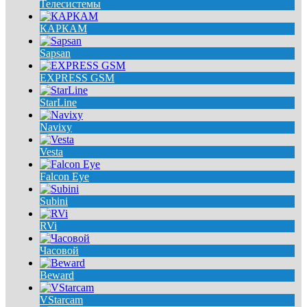
Телесистемы
КАРКАМ
Sapsan
EXPRESS GSM
StarLine
Navixy
Vesta
Falcon Eye
Subini
RVi
Часовой
Beward
VStarcam